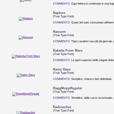
COMMENTO:
Ogni lettera è contenuta in una fogl
Rapture
(True Type Font)
COMMENTO:
Quasi del tutto consumato all'inter
Ransom
(True Type Font)
COMMENTO:
Tipici caratteri raccolti da giornali,
Raketta From Mars
(True Type Font)
COMMENTO:
Le parti superiori delle singole lett
Rainy Days
(True Type Font)
COMMENTO:
Semplice, chiara e ben delimitata.
RaggMoppRegular
(True Type Font)
COMMENTO:
Semplice, dalle curve accentuate, r
Radioactive
(True Type Font)