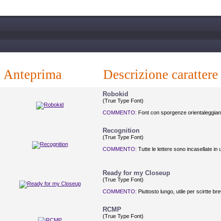
anteprima
descrizione carattere
Robokid
(True Type Font)
COMMENTO:
Font con sporgenze orientaleggiant
Recognition
(True Type Font)
COMMENTO:
Tutte le lettere sono incasellate in
Ready for my Closeup
(True Type Font)
COMMENTO:
Piuttosto lungo, utile per scirtte b
RCMP
(True Type Font)