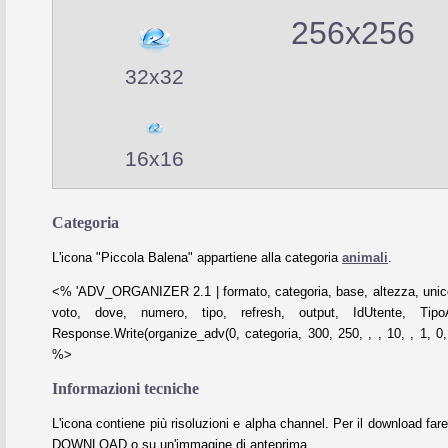
256x256
32x32
16x16
Categoria
L'icona "Piccola Balena" appartiene alla categoria
animali
.
<% 'ADV_ORGANIZER 2.1 | formato, categoria, base, altezza, unico
voto, dove, numero, tipo, refresh, output, IdUtente, Tipo
Response.Write(organize_adv(0, categoria, 300, 250, , , 10, , 1, 0, 
%>
Informazioni tecniche
L'icona contiene più risoluzioni e alpha channel. Per il download fare
DOWNLOAD o su un'immagine di anteprima.