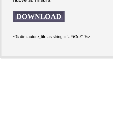
DOWNLOAD
<% dim autore_file as string = "aFiGoZ" %>