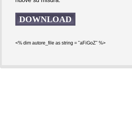
DOWNLOAD
<% dim autore_file as string = "aFiGoZ" %>