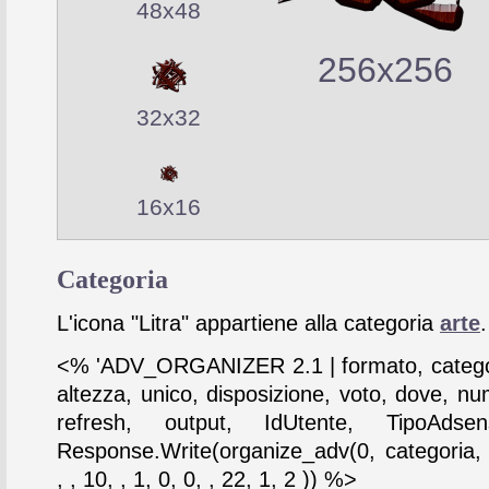
48x48
256x256
32x32
16x16
Categoria
L'icona "Litra" appartiene alla categoria
arte
.
<% 'ADV_ORGANIZER 2.1 | formato, catego
altezza, unico, disposizione, voto, dove, nu
refresh, output, IdUtente, TipoAdse
Response.Write(organize_adv(0, categoria,
, , 10, , 1, 0, 0, , 22, 1, 2 )) %>