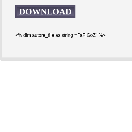
DOWNLOAD
<% dim autore_file as string = "aFiGoZ" %>