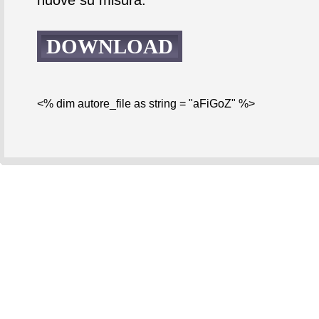
DOWNLOAD
<% dim autore_file as string = "aFiGoZ" %>