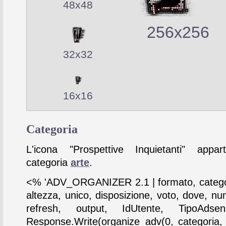
48x48
256x256
32x32
16x16
Categoria
L'icona "Prospettive Inquietanti" appar
categoria
arte
.
<% 'ADV_ORGANIZER 2.1 | formato, catego
altezza, unico, disposizione, voto, dove, nu
refresh, output, IdUtente, TipoAdse
Response.Write(organize_adv(0, categoria,