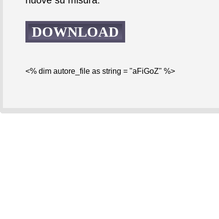
DOWNLOAD
<% dim autore_file as string = "aFiGoZ" %>