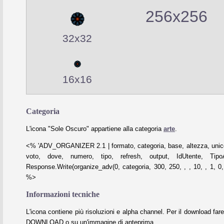
256x256
32x32
16x16
Categoria
L'icona "Sole Oscuro" appartiene alla categoria
arte
.
<% 'ADV_ORGANIZER 2.1 | formato, categoria, base, altezza, unico
voto, dove, numero, tipo, refresh, output, IdUtente, Tipo
Response.Write(organize_adv(0, categoria, 300, 250, , , 10, , 1, 0, 
%>
Informazioni tecniche
L'icona contiene più risoluzioni e alpha channel. Per il download fare
DOWNLOAD o su un'immagine di anteprima.