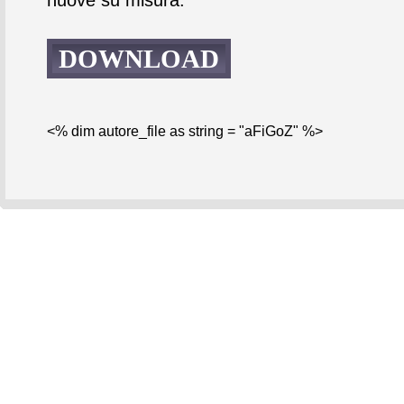
DOWNLOAD
<% dim autore_file as string = "aFiGoZ" %>