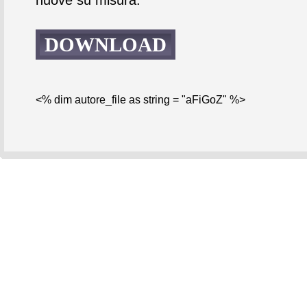
DOWNLOAD
<% dim autore_file as string = "aFiGoZ" %>