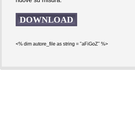
DOWNLOAD
<% dim autore_file as string = "aFiGoZ" %>