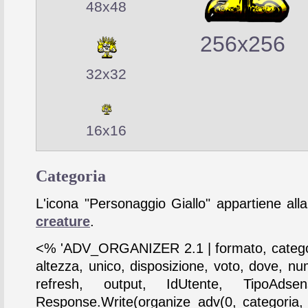
48x48
256x256
32x32
16x16
Categoria
L'icona "Personaggio Giallo" appartiene alla
creature
.
<% 'ADV_ORGANIZER 2.1 | formato, catego
altezza, unico, disposizione, voto, dove, nu
refresh, output, IdUtente, TipoAdse
Response.Write(organize_adv(0, categoria,