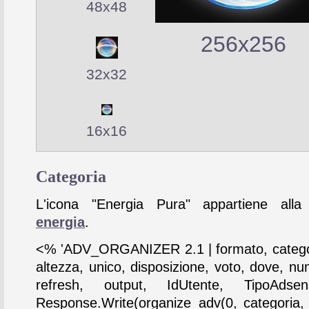
48x48
256x256
32x32
16x16
Categoria
L'icona "Energia Pura" appartiene alla 
energia
.
<% 'ADV_ORGANIZER 2.1 | formato, catego
altezza, unico, disposizione, voto, dove, nu
refresh, output, IdUtente, TipoAdse
Response.Write(organize_adv(0, categoria,