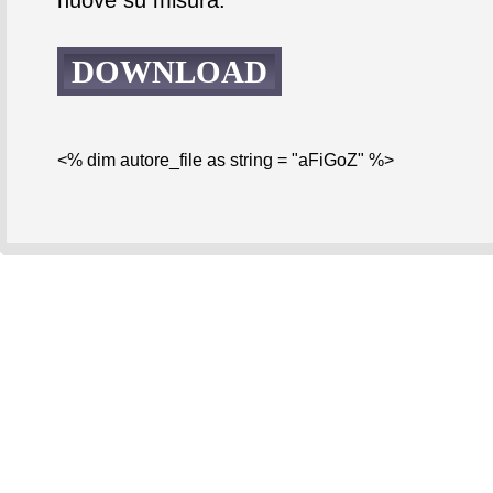
DOWNLOAD
<% dim autore_file as string = "aFiGoZ" %>