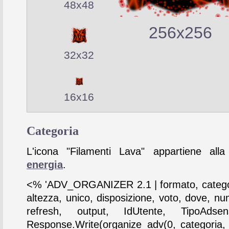
48x48
256x256
32x32
16x16
Categoria
L'icona "Filamenti Lava" appartiene alla
energia
.
<% 'ADV_ORGANIZER 2.1 | formato, catego
altezza, unico, disposizione, voto, dove, nu
refresh, output, IdUtente, TipoAdse
Response.Write(organize_adv(0, categoria,