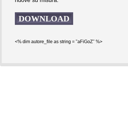
DOWNLOAD
<% dim autore_file as string = "aFiGoZ" %>