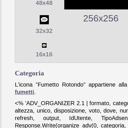
48x48
256x256
32x32
16x16
Categoria
L'icona "Fumetto Rotondo" appartiene alla
fumetti
.
<% 'ADV_ORGANIZER 2.1 | formato, catego
altezza, unico, disposizione, voto, dove, nu
refresh, output, IdUtente, TipoAdse
Response.Write(organize_adv(0, categoria,