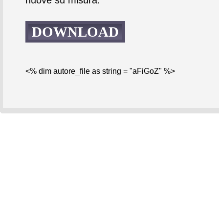
DOWNLOAD
<% dim autore_file as string = "aFiGoZ" %>