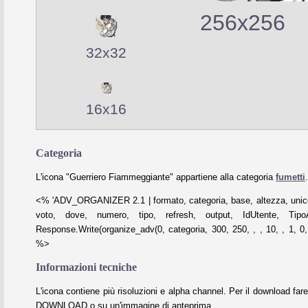
256x256
32x32
16x16
Categoria
L'icona "Guerriero Fiammeggiante" appartiene alla categoria
fumetti
.
<% 'ADV_ORGANIZER 2.1 | formato, categoria, base, altezza, unico
voto, dove, numero, tipo, refresh, output, IdUtente, Tipo
Response.Write(organize_adv(0, categoria, 300, 250, , , 10, , 1, 0, 
%>
Informazioni tecniche
L'icona contiene più risoluzioni e alpha channel. Per il download fare
DOWNLOAD o su un'immagine di anteprima.