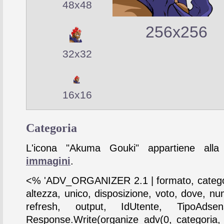
48x48
256x256
32x32
16x16
Categoria
L'icona "Akuma Gouki" appartiene alla 
immagini
.
<% 'ADV_ORGANIZER 2.1 | formato, catego
altezza, unico, disposizione, voto, dove, nu
refresh, output, IdUtente, TipoAdse
Response.Write(organize_adv(0, categoria,