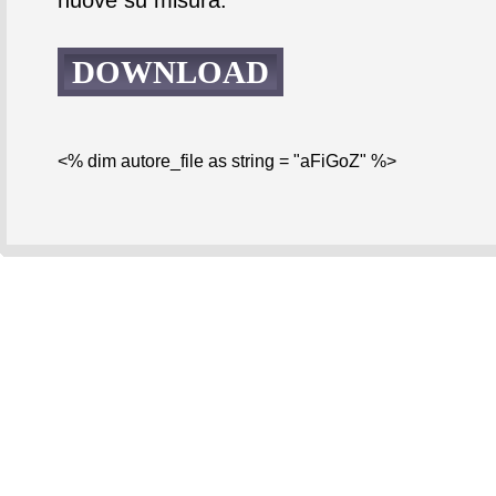
DOWNLOAD
<% dim autore_file as string = "aFiGoZ" %>