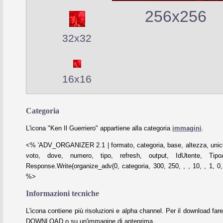
256x256
32x32
16x16
Categoria
L'icona "Ken Il Guerriero" appartiene alla categoria
immagini
.
<% 'ADV_ORGANIZER 2.1 | formato, categoria, base, altezza, unico
voto, dove, numero, tipo, refresh, output, IdUtente, Tipo
Response.Write(organize_adv(0, categoria, 300, 250, , , 10, , 1, 0, 
%>
Informazioni tecniche
L'icona contiene più risoluzioni e alpha channel. Per il download fare
DOWNLOAD o su un'immagine di anteprima.