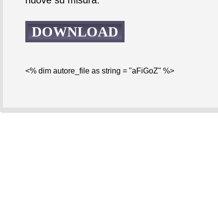
DOWNLOAD
<% dim autore_file as string = "aFiGoZ" %>