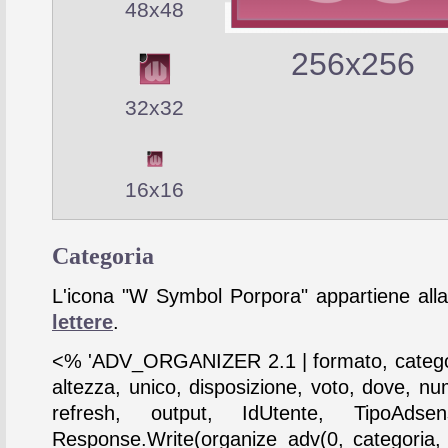
48x48
256x256
32x32
16x16
Categoria
L'icona "W Symbol Porpora" appartiene alla
lettere
.
<% 'ADV_ORGANIZER 2.1 | formato, catego
altezza, unico, disposizione, voto, dove, nu
refresh, output, IdUtente, TipoAdse
Response.Write(organize_adv(0, categoria,