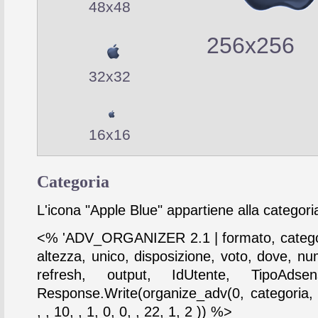
48x48
256x256
32x32
16x16
Categoria
L'icona "Apple Blue" appartiene alla categor
<% 'ADV_ORGANIZER 2.1 | formato, catego
altezza, unico, disposizione, voto, dove, nu
refresh, output, IdUtente, TipoAdse
Response.Write(organize_adv(0, categoria,
, , 10, , 1, 0, 0, , 22, 1, 2 )) %>