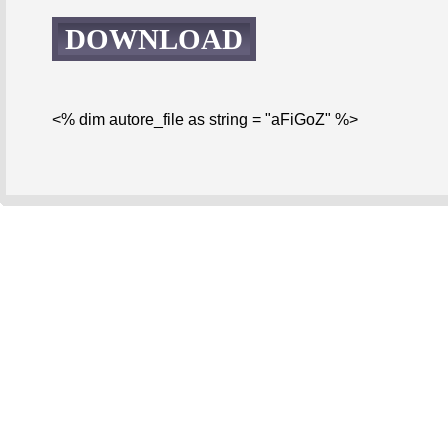
DOWNLOAD
<% dim autore_file as string = "aFiGoZ" %>