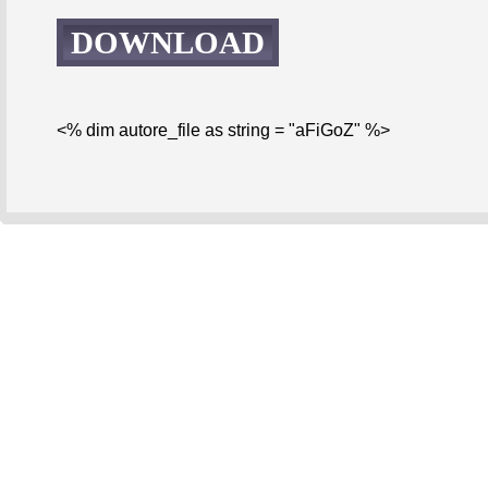
DOWNLOAD
<% dim autore_file as string = "aFiGoZ" %>