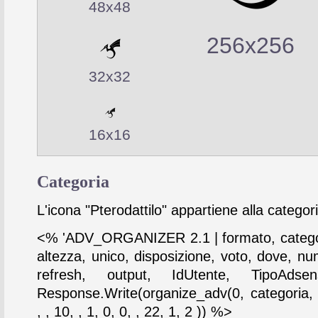
48x48
256x256
32x32
16x16
Categoria
L'icona "Pterodattilo" appartiene alla categor
<% 'ADV_ORGANIZER 2.1 | formato, catego
altezza, unico, disposizione, voto, dove, nu
refresh, output, IdUtente, TipoAdse
Response.Write(organize_adv(0, categoria,
, , 10, , 1, 0, 0, , 22, 1, 2 )) %>