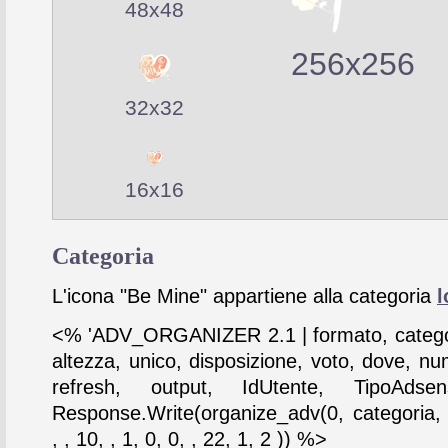
48x48
256x256
32x32
16x16
Categoria
L'icona "Be Mine" appartiene alla categoria
l
<% 'ADV_ORGANIZER 2.1 | formato, catego
altezza, unico, disposizione, voto, dove, nu
refresh, output, IdUtente, TipoAdse
Response.Write(organize_adv(0, categoria,
, , 10, , 1, 0, 0, , 22, 1, 2 )) %>