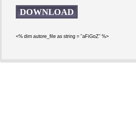
DOWNLOAD
<% dim autore_file as string = "aFiGoZ" %>