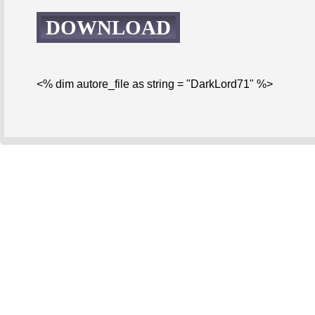
DOWNLOAD
<% dim autore_file as string = "DarkLord71" %>