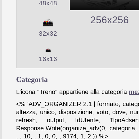
48x48
256x256
32x32
16x16
Categoria
L'icona "Treno" appartiene alla categoria
mez
<% 'ADV_ORGANIZER 2.1 | formato, catego
altezza, unico, disposizione, voto, dove, nu
refresh, output, IdUtente, TipoAdse
Response.Write(organize_adv(0, categoria,
, , 10, , 1, 0, 0, , 9174, 1, 2 )) %>