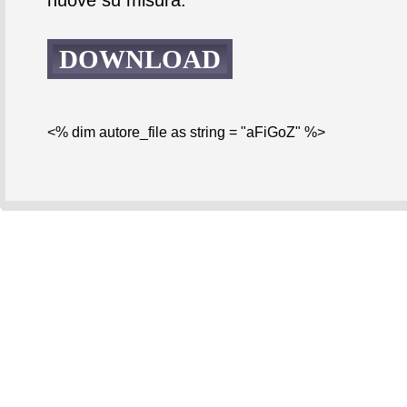
DOWNLOAD
<% dim autore_file as string = "aFiGoZ" %>