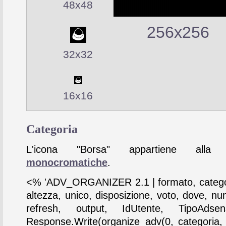
48x48
256x256
32x32
16x16
Categoria
L'icona "Borsa" appartiene alla c
monocromatiche
.
<% 'ADV_ORGANIZER 2.1 | formato, catego
altezza, unico, disposizione, voto, dove, nu
refresh, output, IdUtente, TipoAdse
Response.Write(organize_adv(0, categoria,