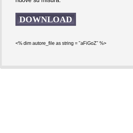
DOWNLOAD
<% dim autore_file as string = "aFiGoZ" %>