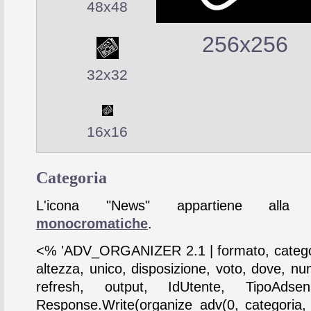
48x48
256x256
32x32
16x16
Categoria
L'icona "News" appartiene alla c
monocromatiche
.
<% 'ADV_ORGANIZER 2.1 | formato, catego
altezza, unico, disposizione, voto, dove, nu
refresh, output, IdUtente, TipoAdse
Response.Write(organize_adv(0, categoria,