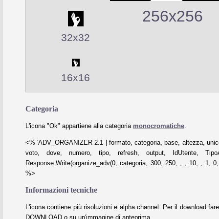
256x256
32x32
16x16
Categoria
L'icona "Ok" appartiene alla categoria
monocromatiche
.
<% 'ADV_ORGANIZER 2.1 | formato, categoria, base, altezza, unico
voto, dove, numero, tipo, refresh, output, IdUtente, Tipo
Response.Write(organize_adv(0, categoria, 300, 250, , , 10, , 1, 0, 
%>
Informazioni tecniche
L'icona contiene più risoluzioni e alpha channel. Per il download fare
DOWNLOAD o su un'immagine di anteprima.