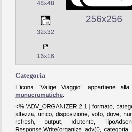
48x48
256x256
32x32
16x16
Categoria
L'icona "Valige Viaggio" appartiene alla
monocromatiche
.
<% 'ADV_ORGANIZER 2.1 | formato, catego
altezza, unico, disposizione, voto, dove, nu
refresh, output, IdUtente, TipoAdse
Response.Write(organize_adv(0, categoria,