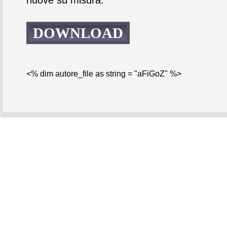
DOWNLOAD
<% dim autore_file as string = "aFiGoZ" %>