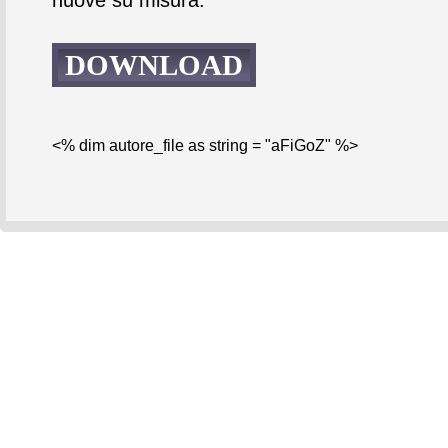
DOWNLOAD
<% dim autore_file as string = "aFiGoZ" %>