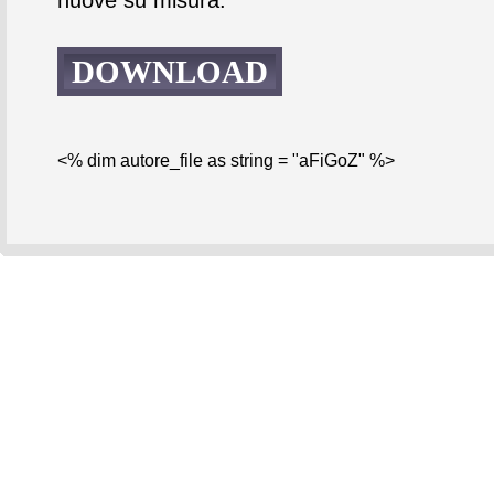
DOWNLOAD
<% dim autore_file as string = "aFiGoZ" %>