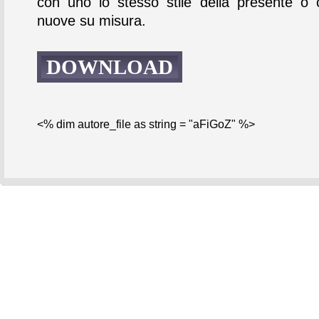
con uno lo stesso stile della presente o 
nuove su misura.
DOWNLOAD
<% dim autore_file as string = "aFiGoZ" %>