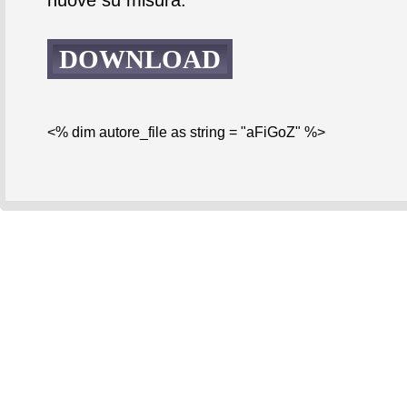
DOWNLOAD
<% dim autore_file as string = "aFiGoZ" %>