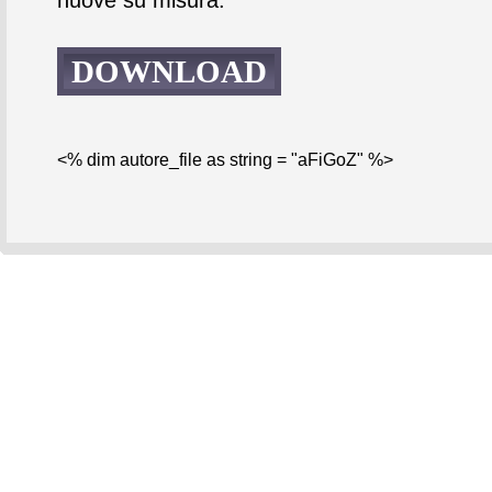
DOWNLOAD
<% dim autore_file as string = "aFiGoZ" %>