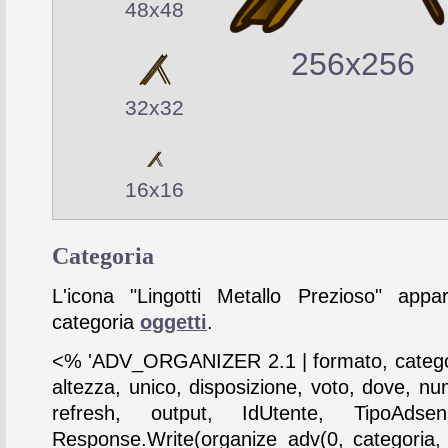
48x48
256x256
32x32
16x16
Categoria
L'icona "Lingotti Metallo Prezioso" appar
categoria
oggetti
.
<% 'ADV_ORGANIZER 2.1 | formato, catego
altezza, unico, disposizione, voto, dove, nu
refresh, output, IdUtente, TipoAdse
Response.Write(organize_adv(0, categoria,