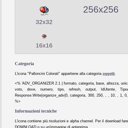
256x256
32x32
16x16
Categoria
L'icona "Palloncini Colorati" appartiene alla categoria
oggetti
.
<% 'ADV_ORGANIZER 2.1 | formato, categoria, base, altezza, unico
voto, dove, numero, tipo, refresh, output, IdUtente, Tipo
Response.Write(organize_adv(0, categoria, 300, 250, , , 10, , 1, 0, 
%>
Informazioni tecniche
L'icona contiene più risoluzioni e alpha channel. Per il download fare
DOWNLOAD o su un'immagine di anteprima.