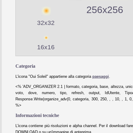
256x256
32x32
16x16
Categoria
L'icona "Oui Soleil" appartiene alla categoria
paesaggi
.
<% 'ADV_ORGANIZER 2.1 | formato, categoria, base, altezza, unico
voto, dove, numero, tipo, refresh, output, IdUtente, Tipo
Response.Write(organize_adv(0, categoria, 300, 250, , , 10, , 1, 0, 
%>
Informazioni tecniche
L'icona contiene più risoluzioni e alpha channel. Per il download fare
DOWNLOAD o su un'immagine di anteprima.