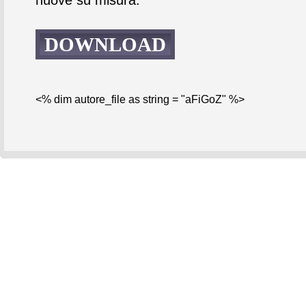
DOWNLOAD
<% dim autore_file as string = "aFiGoZ" %>