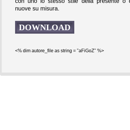
con uno lo stesso stile della presente o 
nuove su misura.
DOWNLOAD
<% dim autore_file as string = "aFiGoZ" %>