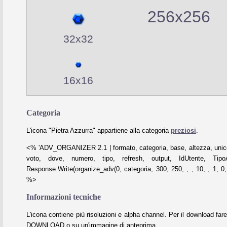
256x256
32x32
16x16
Categoria
L'icona "Pietra Azzurra" appartiene alla categoria
preziosi
.
<% 'ADV_ORGANIZER 2.1 | formato, categoria, base, altezza, unico
voto, dove, numero, tipo, refresh, output, IdUtente, Tipo
Response.Write(organize_adv(0, categoria, 300, 250, , , 10, , 1, 0, 
%>
Informazioni tecniche
L'icona contiene più risoluzioni e alpha channel. Per il download fare
DOWNLOAD o su un'immagine di anteprima.