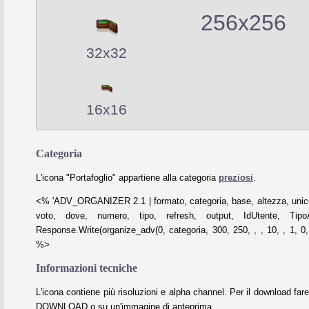
256x256
32x32
16x16
Categoria
L'icona "Portafoglio" appartiene alla categoria
preziosi
.
<% 'ADV_ORGANIZER 2.1 | formato, categoria, base, altezza, unico
voto, dove, numero, tipo, refresh, output, IdUtente, Tipo
Response.Write(organize_adv(0, categoria, 300, 250, , , 10, , 1, 0, 
%>
Informazioni tecniche
L'icona contiene più risoluzioni e alpha channel. Per il download fare
DOWNLOAD o su un'immagine di anteprima.