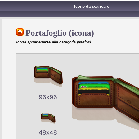
Icone da scaricare
Portafoglio (icona)
Icona appartenente alla categoria preziosi.
96x96
48x48