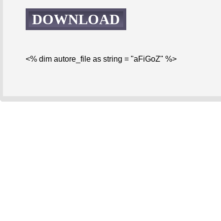
DOWNLOAD
<% dim autore_file as string = "aFiGoZ" %>