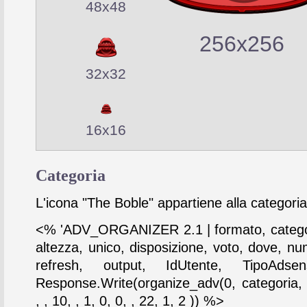
48x48
256x256
32x32
16x16
Categoria
L'icona "The Boble" appartiene alla categori
<% 'ADV_ORGANIZER 2.1 | formato, catego
altezza, unico, disposizione, voto, dove, nu
refresh, output, IdUtente, TipoAdse
Response.Write(organize_adv(0, categoria,
, , 10, , 1, 0, 0, , 22, 1, 2 )) %>