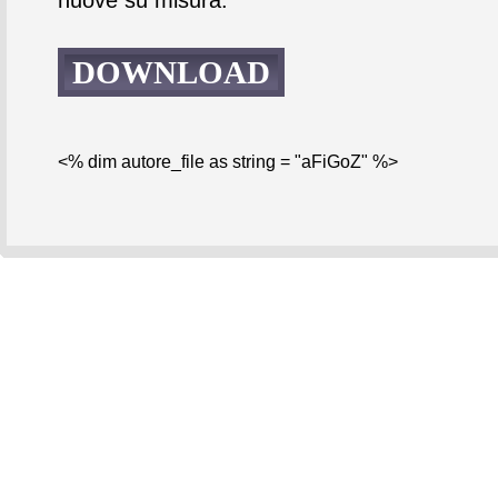
DOWNLOAD
<% dim autore_file as string = "aFiGoZ" %>