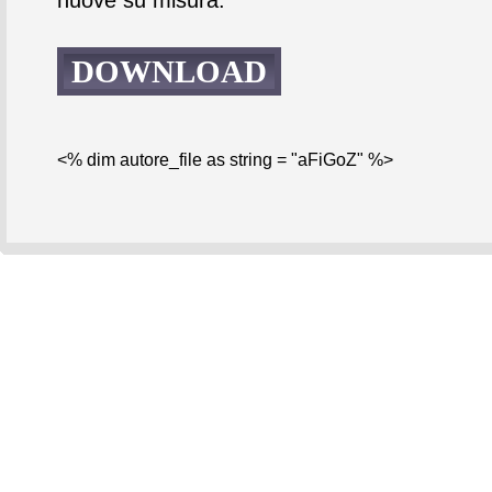
DOWNLOAD
<% dim autore_file as string = "aFiGoZ" %>