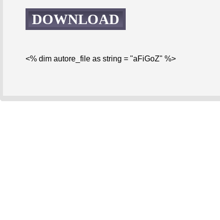
DOWNLOAD
<% dim autore_file as string = "aFiGoZ" %>