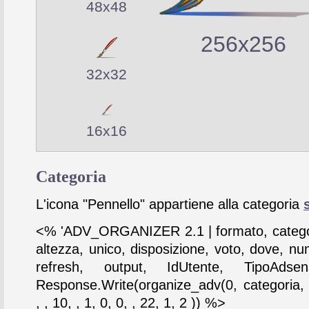
48x48
256x256
32x32
16x16
Categoria
L'icona "Pennello" appartiene alla categoria
<% 'ADV_ORGANIZER 2.1 | formato, catego
altezza, unico, disposizione, voto, dove, nu
refresh, output, IdUtente, TipoAdse
Response.Write(organize_adv(0, categoria,
, , 10, , 1, 0, 0, , 22, 1, 2 )) %>