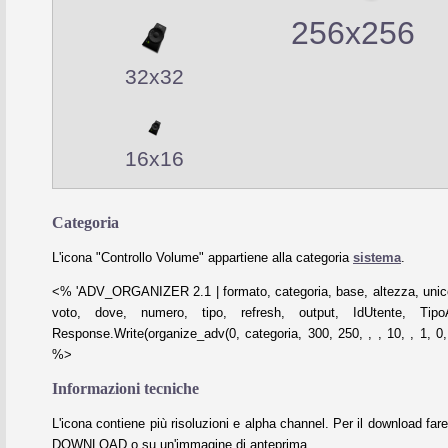
256x256
32x32
16x16
Categoria
L'icona "Controllo Volume" appartiene alla categoria
sistema
.
<% 'ADV_ORGANIZER 2.1 | formato, categoria, base, altezza, unico
voto, dove, numero, tipo, refresh, output, IdUtente, Tipo
Response.Write(organize_adv(0, categoria, 300, 250, , , 10, , 1, 0, 
%>
Informazioni tecniche
L'icona contiene più risoluzioni e alpha channel. Per il download fare
DOWNLOAD o su un'immagine di anteprima.