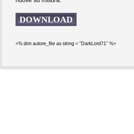
DOWNLOAD
<% dim autore_file as string = "DarkLord71" %>