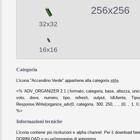
256x256
32x32
16x16
Categoria
L'icona "Accendino Verde" appartiene alla categoria
stile
.
<% 'ADV_ORGANIZER 2.1 | formato, categoria, base, altezza, unico
voto, dove, numero, tipo, refresh, output, IdUtente, Tipo
Response.Write(organize_adv(0, categoria, 300, 250, , , 10, , 1, 0, 
%>
Informazioni tecniche
L'icona contiene più risoluzioni e alpha channel. Per il download fare
DOWNLOAD o su un'immagine di anteprima.