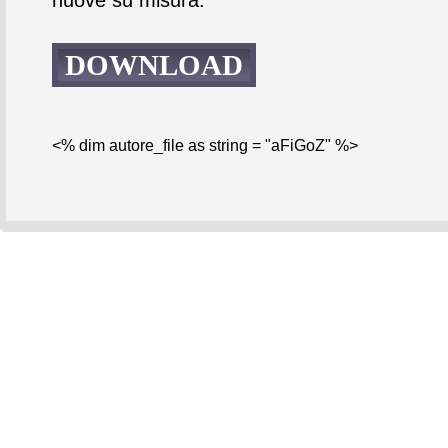
DOWNLOAD
<% dim autore_file as string = "aFiGoZ" %>