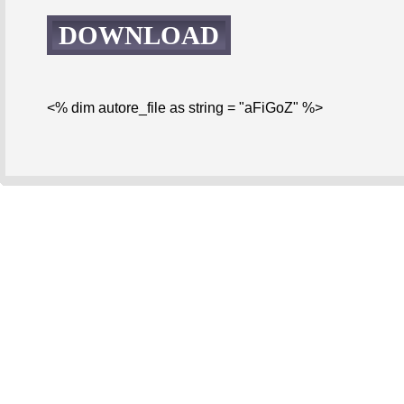
DOWNLOAD
<% dim autore_file as string = "aFiGoZ" %>