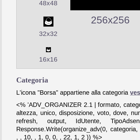
48x48
256x256
32x32
16x16
Categoria
L'icona "Borsa" appartiene alla categoria
ves
<% 'ADV_ORGANIZER 2.1 | formato, catego
altezza, unico, disposizione, voto, dove, nu
refresh, output, IdUtente, TipoAdse
Response.Write(organize_adv(0, categoria,
, , 10, , 1, 0, 0, , 22, 1, 2 )) %>