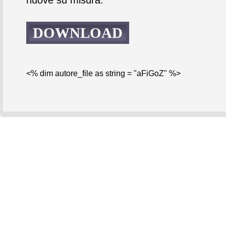
DOWNLOAD
<% dim autore_file as string = "aFiGoZ" %>