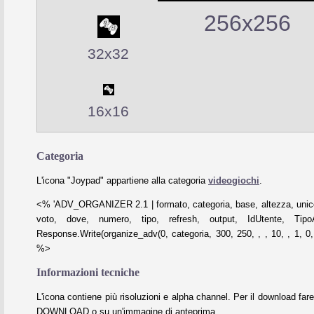
256x256
32x32
16x16
Categoria
L'icona "Joypad" appartiene alla categoria
videogiochi
.
<% 'ADV_ORGANIZER 2.1 | formato, categoria, base, altezza, unico
voto, dove, numero, tipo, refresh, output, IdUtente, Tipo
Response.Write(organize_adv(0, categoria, 300, 250, , , 10, , 1, 0, 
%>
Informazioni tecniche
L'icona contiene più risoluzioni e alpha channel. Per il download fare
DOWNLOAD o su un'immagine di anteprima.