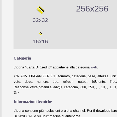
256x256
32x32
16x16
Categoria
L'icona "Carta Di Credito" appartiene alla categoria
web
.
<% 'ADV_ORGANIZER 2.1 | formato, categoria, base, altezza, unico
voto, dove, numero, tipo, refresh, output, IdUtente, Tipo
Response.Write(organize_adv(0, categoria, 300, 250, , , 10, , 1, 0, 
%>
Informazioni tecniche
L'icona contiene più risoluzioni e alpha channel. Per il download fare
DOWNLOAD o su un'immagine di anteprima.