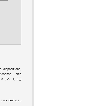
, disposizione,
Adsense, skin
0, , 22, 1, 2 ))
 click destro su