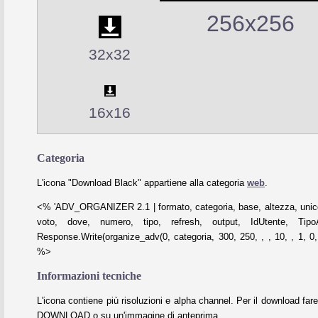
256x256
32x32
16x16
Categoria
L'icona "Download Black" appartiene alla categoria
web
.
<% 'ADV_ORGANIZER 2.1 | formato, categoria, base, altezza, unico
voto, dove, numero, tipo, refresh, output, IdUtente, Tipo
Response.Write(organize_adv(0, categoria, 300, 250, , , 10, , 1, 0, 
%>
Informazioni tecniche
L'icona contiene più risoluzioni e alpha channel. Per il download fare
DOWNLOAD o su un'immagine di anteprima.